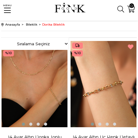
0
MENU
Anasayfa
Bileklik
Dorika Bileklik
%10
%10
14 Ayar Altın Dorika Toplu
14 Ayar Altın Üç Renk Detaylı