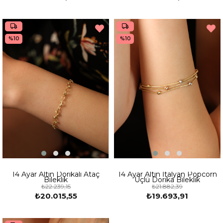
%10
%10
14 Ayar Altın Dorikalı Ataç
14 Ayar Altın İtalyan Popcorn
Bileklik
Üçlü Dorika Bileklik
₺22.239,15
₺21.882,39
₺20.015,55
₺19.693,91