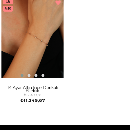
%10
14 Ayar Altın İnce Dorikalı
Bileklik
₺12.499,55
₺11.249,67