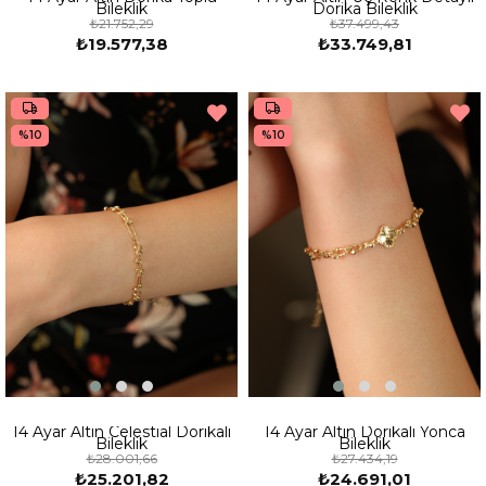
Bileklik
Dorika Bileklik
₺21.752,29
₺37.499,43
₺19.577,38
₺33.749,81
%10
%10
14 Ayar Altın Celestial Dorikalı
14 Ayar Altın Dorikalı Yonca
Bileklik
Bileklik
₺28.001,66
₺27.434,19
₺25.201,82
₺24.691,01