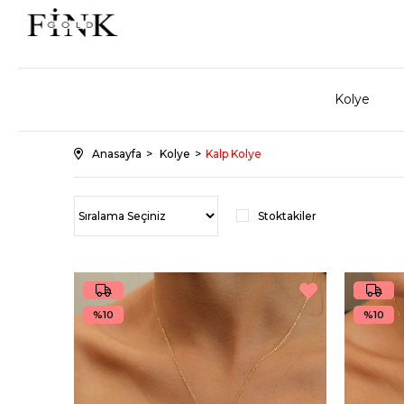
Kolye
Anasayfa
Kolye
Kalp Kolye
Stoktakiler
%10
%10