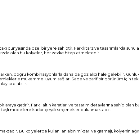
takı dünyasında özel bir yere sahiptir. Farklı tarz ve tasarımlarda sunula
arzda olan bu kolyeler, her zevke hitap etmektedir.
vurgularken, doğru kombinasyonlarla daha da göz alıcı hale gelebilir. Gün
ya gömleklerle mükemmel uyum sağlar. Sade ve zarif bir görünüm için tek 
yıcı olabilir.
bir araya getirir. Farklı altın karatları ve tasarım detaylarına sahip olan
i taşlı modellere kadar çeşitli seçenekler bulunmaktadır.
maktadır. Bu kolyelerde kullanılan altın miktarı ve gramajı, kolyenin ağırlı