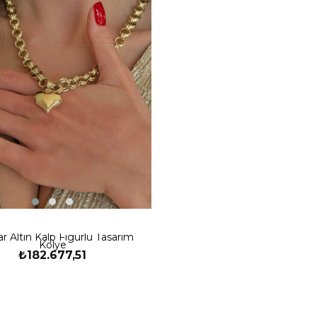
r Altın Kalp Figürlü Tasarım
Kolye
₺182.677,51