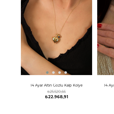
14 Ayar Altın Gözlü Kalp Kolye
14 Aya
₺25.520,66
₺22.968,91