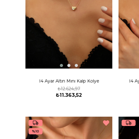
14 Ayar Altın Mini Kalp Kolye
14 A
₺12.624,97
₺11.363,52
%10