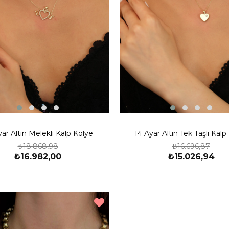
yar Altın Melekli Kalp Kolye
14 Ayar Altın Tek Taşlı Kalp
₺18.868,98
₺16.696,87
₺16.982,00
₺15.026,94