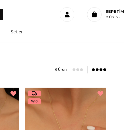
SEPETIM
0
Ürün
Setler
6 Ürün
%10