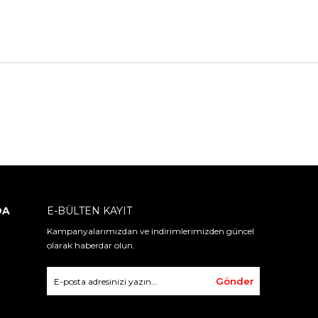
DA
E-BÜLTEN KAYIT
Kampanyalarımızdan ve indirimlerimizden güncel
olarak haberdar olun.
Gönder