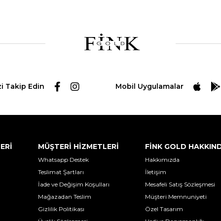
zi Takip Edin
Mobil Uygulamalar
LERİ
MÜŞTERİ HİZMETLERİ
FİNK GOLD HAKKIN
Whatsapp Destek
Hakkımızda
Teslimat Şartları
İletişim
İade ve Değişim Koşulları
Mesafeli Satış Sözleşmesi
Mağazadan Teslim
Müşteri Memnuniyeti
Gizlilik Politikası
Özel Tasarım