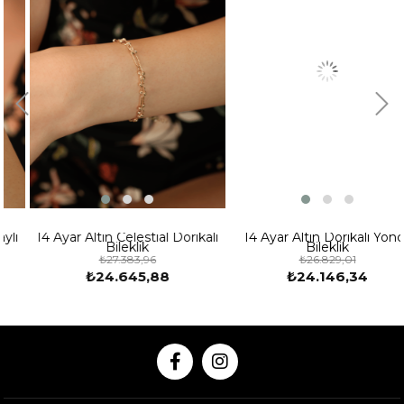
14 Ayar Altın Celestial Dorikalı
14 Ayar Altın Dorikalı Yonca
Bileklik
Bileklik
₺27.383,96
₺26.829,01
₺24.645,88
₺24.146,34