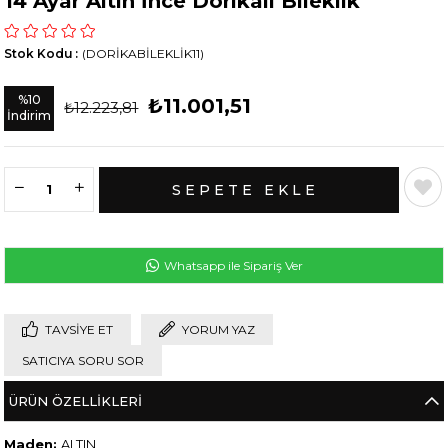
14 Ayar Altın İnce Dorikalı Bileklik
Stok Kodu
(DORİKABİLEKLİK11)
%
10
₺11.001,51
₺12.223,81
İndirim
Whatsapp ile Sipariş Ver
TAVSIYE ET
YORUM YAZ
SATICIYA SORU SOR
ÜRÜN ÖZELLIKLERI
Maden:
ALTIN