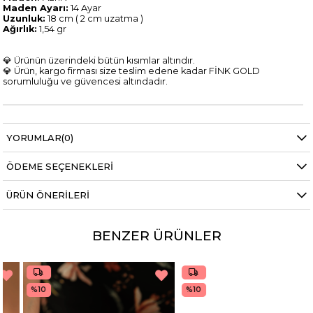
Maden Ayarı:
14 Ayar
Uzunluk:
18 cm ( 2 cm uzatma )
Ağırlık:
1,54 gr
💎 Ürünün üzerindeki bütün kısımlar altındır.
💎 Ürün, kargo firması size teslim edene kadar FİNK GOLD
sorumluluğu ve güvencesi altındadır.
YORUMLAR
(0)
ÖDEME SEÇENEKLERI
ÜRÜN ÖNERILERI
BENZER ÜRÜNLER
%10
%10