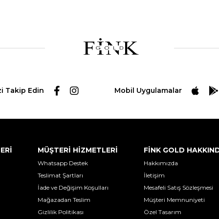
zi Takip Edin
Mobil Uygulamalar
LERİ
MÜŞTERİ HİZMETLERİ
FİNK GOLD HAKKIN
Whatsapp Destek
Hakkımızda
Teslimat Şartları
İletişim
İade ve Değişim Koşulları
Mesafeli Satış Sözleşmesi
Mağazadan Teslim
Müşteri Memnuniyeti
Gizlilik Politikası
Özel Tasarım