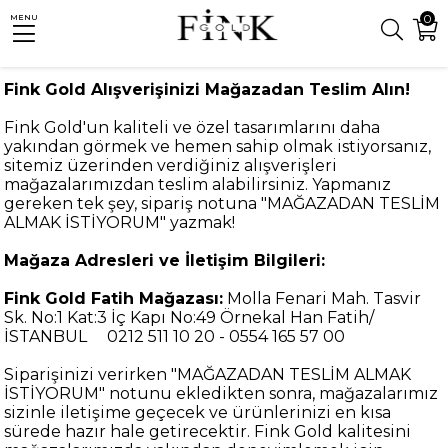
0
MENU
Fink Gold Alışverişinizi Mağazadan Teslim Alın!
Fink Gold'un kaliteli ve özel tasarımlarını daha
yakından görmek ve hemen sahip olmak istiyorsanız,
sitemiz üzerinden verdiğiniz alışverişleri
mağazalarımızdan teslim alabilirsiniz. Yapmanız
gereken tek şey, sipariş notuna "MAĞAZADAN TESLİM
ALMAK İSTİYORUM" yazmak!
Mağaza Adresleri ve İletişim Bilgileri:
Fink Gold Fatih Mağazası:
Molla Fenari Mah. Tasvir
Sk. No:1 Kat:3 İç Kapı No:49 Örnekal Han Fatih/
İSTANBUL 0212 511 10 20 - 0554 165 57 00
Siparişinizi verirken "MAĞAZADAN TESLİM ALMAK
İSTİYORUM" notunu ekledikten sonra, mağazalarımız
sizinle iletişime geçecek ve ürünlerinizi en kısa
sürede hazır hale getirecektir. Fink Gold kalitesini