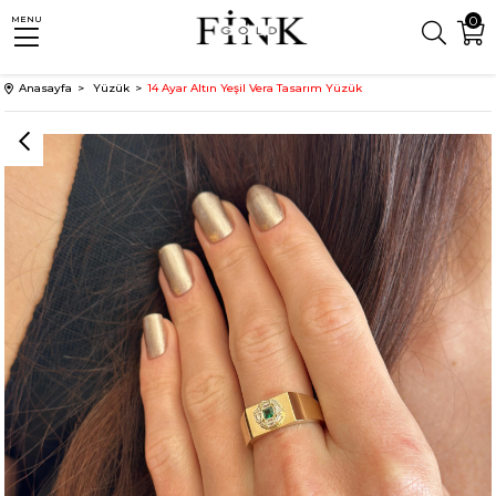
0
MENU
Anasayfa
Yüzük
14 Ayar Altın Yeşil Vera Tasarım Yüzük