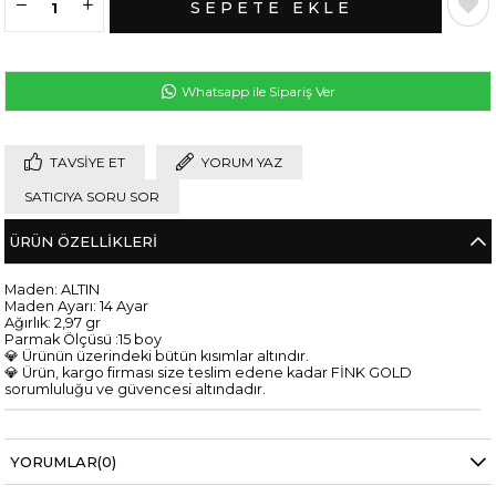
Whatsapp ile Sipariş Ver
TAVSIYE ET
YORUM YAZ
SATICIYA SORU SOR
ÜRÜN ÖZELLIKLERI
Maden: ALTIN
Maden Ayarı: 14 Ayar
Ağırlık: 2,97 gr
Parmak Ölçüsü :15 boy
💎 Ürünün üzerindeki bütün kısımlar altındır.
💎 Ürün, kargo firması size teslim edene kadar FİNK GOLD
sorumluluğu ve güvencesi altındadır.
YORUMLAR
(0)