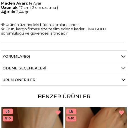
Maden Ayarı:
14 Ayar
Uzunluk:
17 cm ( 2 cm uzatma )
Ağırlık:
3,44 gr
💎 Ürünün üzerindeki bütün kısımlar altındır.
💎 Ürün, kargo firması size teslim edene kadar FİNK GOLD
sorumluluğu ve güvencesi altındadır.
YORUMLAR
(0)
ÖDEME SEÇENEKLERI
ÜRÜN ÖNERILERI
BENZER ÜRÜNLER
%10
%10