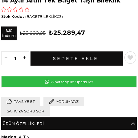
14 Ayar Altın Tek Baget Taşlı Bileklik
Stok Kodu
(BAGETBİLEKLİK03)
%
10
₺25.289,47
₺28.099,05
İndirim
Whatsapp ile Sipariş Ver
TAVSIYE ET
YORUM YAZ
SATICIYA SORU SOR
ÜRÜN ÖZELLIKLERI
Maden:
ALTIN