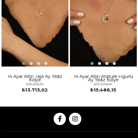
14 Ayar Altın Taşlı Ay Yıldız
14 Ayar Altın Atatürk Figürlü
Kolye
Ay Yıldız Kolye
₺15.236,61
₺17.206,57
₺13.713,02
₺15.486,15