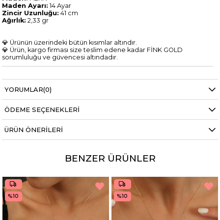
Maden Ayarı:
14 Ayar
Zincir Uzunluğu:
41 cm
Ağırlık:
2,33 gr
💎 Ürünün üzerindeki bütün kısımlar altındır.
💎 Ürün, kargo firması size teslim edene kadar FİNK GOLD
sorumluluğu ve güvencesi altındadır.
YORUMLAR
(0)
ÖDEME SEÇENEKLERI
ÜRÜN ÖNERILERI
BENZER ÜRÜNLER
%10
%10