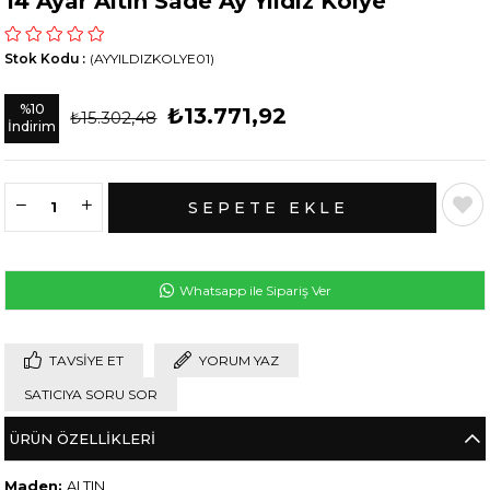
14 Ayar Altın Sade Ay Yıldız Kolye
Stok Kodu
(AYYILDIZKOLYE01)
%
10
₺13.771,92
₺15.302,48
İndirim
Whatsapp ile Sipariş Ver
TAVSIYE ET
YORUM YAZ
SATICIYA SORU SOR
ÜRÜN ÖZELLIKLERI
Maden:
ALTIN