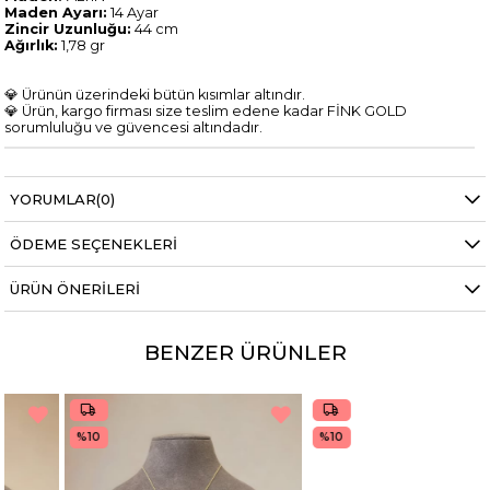
Maden Ayarı:
14 Ayar
Zincir Uzunluğu:
44 cm
Ağırlık:
1,78 gr
💎 Ürünün üzerindeki bütün kısımlar altındır.
💎 Ürün, kargo firması size teslim edene kadar FİNK GOLD
sorumluluğu ve güvencesi altındadır.
YORUMLAR
(0)
ÖDEME SEÇENEKLERI
ÜRÜN ÖNERILERI
BENZER ÜRÜNLER
%10
%10