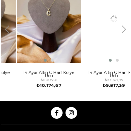
14 Ayar Altın C Harf Kolye
14 Ayar Altın Ç Harf Kolye
Ucu
Ucu
₺11.305,01
₺10.907,95
₺10.174,67
₺9.817,39