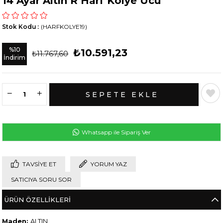
14 Ayar Altın R Harf Kolye Ucu
Stok Kodu
(HARFKOLYE19)
%
10
₺10.591,23
₺11.767,60
İndirim
Whatsapp ile Sipariş Ver
TAVSIYE ET
YORUM YAZ
SATICIYA SORU SOR
ÜRÜN ÖZELLIKLERI
Maden:
ALTIN