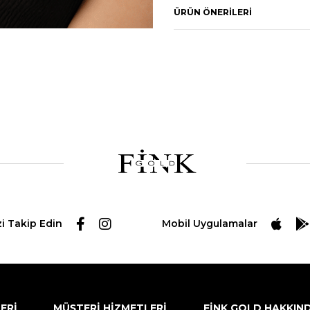
ÜRÜN ÖNERILERI
zi Takip Edin
Mobil Uygulamalar
LERİ
MÜŞTERİ HİZMETLERİ
FİNK GOLD HAKKIN