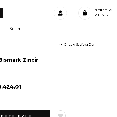
SEPETIM
0
Ürün
Setler
< < Önceki Sayfaya Dön
 Bismark Zincir
)
.424,01