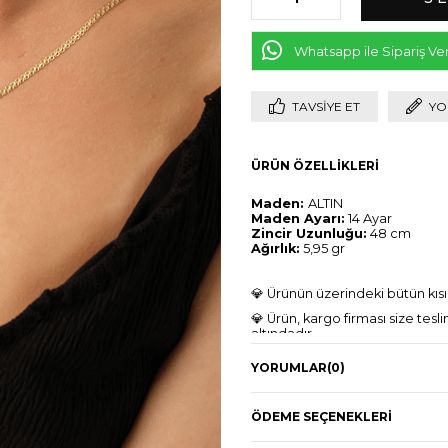
Whatsapp ile Sipariş Ve
TAVSIYE ET
YO
ÜRÜN ÖZELLIKLERI
Maden:
ALTIN
Maden Ayarı:
14 Ayar
Zincir Uzunluğu:
48 cm
Ağırlık:
5,95 gr
💎 Ürünün üzerindeki bütün kısım
💎 Ürün, kargo firması size t
altındadır.
YORUMLAR
(0)
ÖDEME SEÇENEKLERI