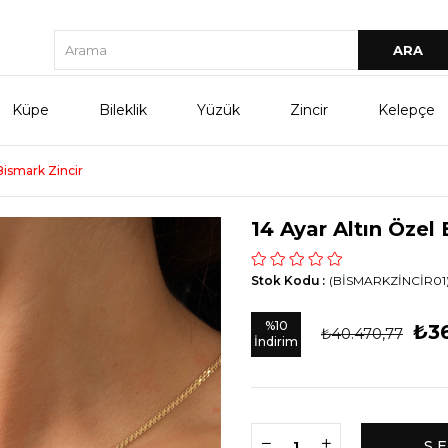
Küpe
Bileklik
Yüzük
Zincir
Kelepçe
Bismark Zincir
14 Ayar Altın Özel
Stok Kodu
(BİSMARKZİNCİR01
%
10
₺36
₺40.470,77
İndirim