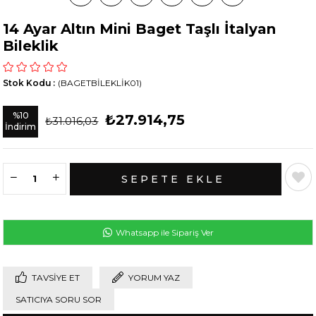
14 Ayar Altın Mini Baget Taşlı İtalyan
Bileklik
Stok Kodu
(BAGETBİLEKLİK01)
%
10
₺27.914,75
₺31.016,03
İndirim
Whatsapp ile Sipariş Ver
TAVSIYE ET
YORUM YAZ
SATICIYA SORU SOR