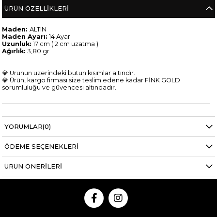
ÜRÜN ÖZELLIKLERI
Maden:
ALTIN
Maden Ayarı:
14 Ayar
Uzunluk:
17 cm ( 2 cm uzatma )
Ağırlık:
3,80 gr
💎 Ürünün üzerindeki bütün kısımlar altındır.
💎 Ürün, kargo firması size teslim edene kadar FİNK GOLD
sorumluluğu ve güvencesi altındadır.
YORUMLAR
(0)
ÖDEME SEÇENEKLERI
ÜRÜN ÖNERILERI