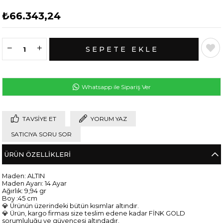
₺66.343,24
Whatsapp ile Sipariş Ver
TAVSIYE ET
YORUM YAZ
SATICIYA SORU SOR
ÜRÜN ÖZELLIKLERI
Maden: ALTIN
Maden Ayarı: 14 Ayar
Ağırlık: 9,94 gr
Boy :45 cm
💎 Ürünün üzerindeki bütün kısımlar altındır.
💎 Ürün, kargo firması size teslim edene kadar FİNK GOLD
sorumluluğu ve güvencesi altındadır.