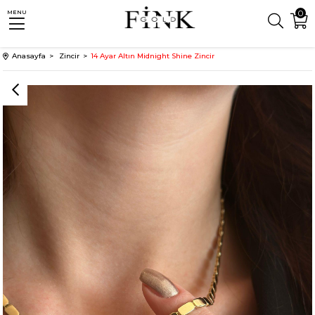
0
MENU
Anasayfa
Zincir
14 Ayar Altın Midnight Shine Zincir