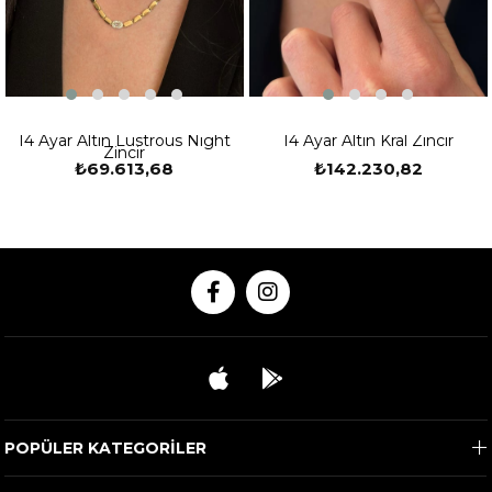
14 Ayar Altın Lustrous Night
14 Ayar Altın Kral Zincir
Zincir
₺69.613,68
₺142.230,82
POPÜLER KATEGORİLER