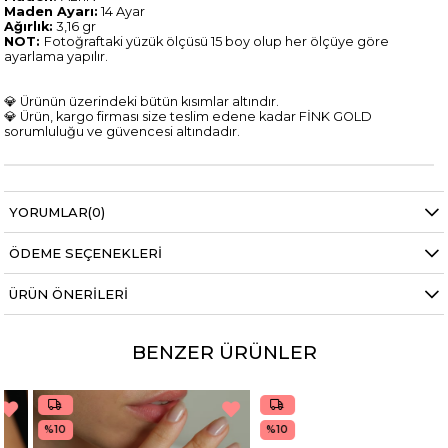
Maden Ayarı:
14 Ayar
Ağırlık:
3,16 gr
NOT:
Fotoğraftaki yüzük ölçüsü 15 boy olup her ölçüye göre
ayarlama yapılır.
💎 Ürünün üzerindeki bütün kısımlar altındır.
💎 Ürün, kargo firması size teslim edene kadar FİNK GOLD
sorumluluğu ve güvencesi altındadır.
YORUMLAR
(0)
ÖDEME SEÇENEKLERI
ÜRÜN ÖNERILERI
BENZER ÜRÜNLER
%10
%10