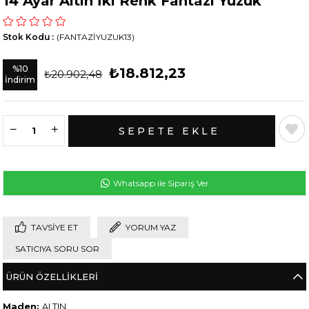
14 Ayar Altın İki Renk Fantazi Yüzük
Stok Kodu
(FANTAZİYUZUK13)
%
10
₺18.812,23
₺20.902,48
İndirim
Whatsapp ile Sipariş Ver
TAVSIYE ET
YORUM YAZ
SATICIYA SORU SOR
ÜRÜN ÖZELLIKLERI
Maden:
ALTIN