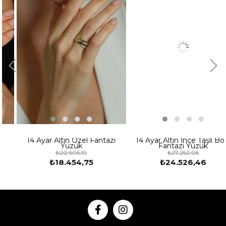
14 Ayar Altın Özel Fantazi
14 Ayar Altın İnce Taşlı Bold
Yüzük
Fantazi Yüzük
₺20.505,19
₺27.252,05
₺18.454,75
₺24.526,46