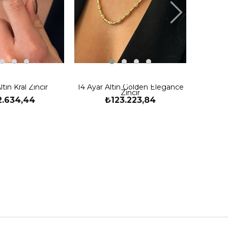
14 Ayar
ltın Kral Zincir
14 Ayar Altın Golden Elegance
Zincir
2.634,44
₺123.223,84