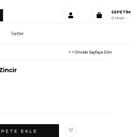
SEPETIM
0
Ürün
Setler
< < Önceki Sayfaya Dön
Zincir