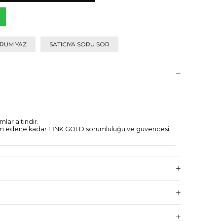
r
RUM YAZ
SATICIYA SORU SOR
lar altındır.
eslim edene kadar FİNK GOLD sorumluluğu ve güvencesi