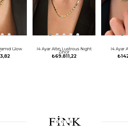
yramid Glow
14 Ayar Altın Lustrous Night
14 Ayar A
r
Zincir
3,82
₺69.811,22
₺14