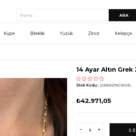
Küpe
Bileklik
Yüzük
Zincir
Kelepçe
14 Ayar Altın Grek 
Stok Kodu
(GREKZİNCİR03)
₺42.971,05