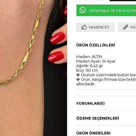
Whatsapp ile Sipariş Ve
TAVSIYE ET
YO
ÜRÜN ÖZELLIKLERI
Maden: ALTIN
Maden Ayarı: 14 Ayar
Ağırlık: 6,42 gr
Boy :50 cm
💎 Ürünün üzerindeki bütün kısım
💎 Ürün, kargo firması size t
altındadır.
YORUMLAR
(0)
ÖDEME SEÇENEKLERI
ÜRÜN ÖNERILERI