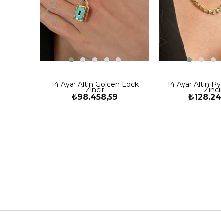
14 Ayar Altın Golden Lock
14 Ayar Altın P
Zincir
Zinci
₺98.458,59
₺128.24