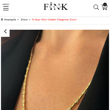
0
MENU
Anasayfa
Zincir
14 Ayar Altın Golden Elegance Zincir