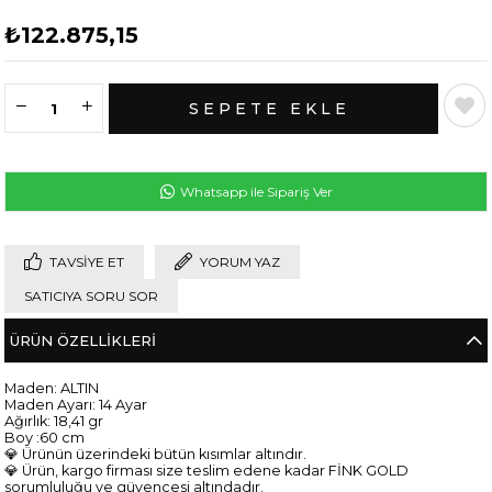
₺122.875,15
Whatsapp ile Sipariş Ver
TAVSIYE ET
YORUM YAZ
SATICIYA SORU SOR
ÜRÜN ÖZELLIKLERI
Maden: ALTIN
Maden Ayarı: 14 Ayar
Ağırlık: 18,41 gr
Boy :60 cm
💎 Ürünün üzerindeki bütün kısımlar altındır.
💎 Ürün, kargo firması size teslim edene kadar FİNK GOLD
sorumluluğu ve güvencesi altındadır.